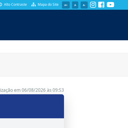
Alto Contraste
Mapa do Site
A+
A
A-
SPARÊNCIA
lização em 06/08/2026 às 09:53