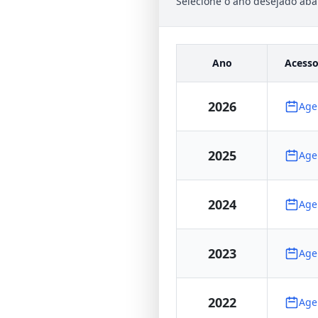
Selecione o ano desejado aba
Ano
Acesso
2026
Age
2025
Age
2024
Age
2023
Age
2022
Age