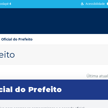
 Rodapé
4
Acessibilidade
OVID-19
SERVIÇOS DIGITAIS
PROGRAMAS
NOTÍCIAS
TRAN
Oficial do Prefeito
eito
Última atua
ial do Prefeito