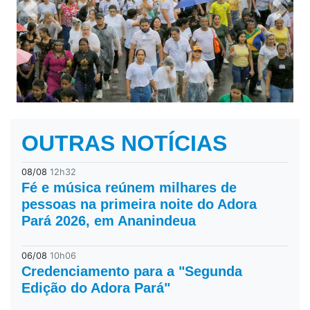
Previous
Next
OUTRAS NOTÍCIAS
08/08
12h32
Fé e música reúnem milhares de
pessoas na primeira noite do Adora
Pará 2026, em Ananindeua
06/08
10h06
Credenciamento para a "Segunda
Edição do Adora Pará"