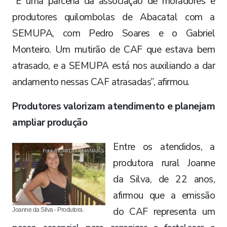
“É uma parceria da associação de moradores e
produtores quilombolas de Abacatal com a
SEMUPA, com Pedro Soares e o Gabriel
Monteiro. Um mutirão de CAF que estava bem
atrasado, e a SEMUPA está nos auxiliando a dar
andamento nessas CAF atrasadas”, afirmou.
Produtores valorizam atendimento e planejam
ampliar produção
Entre os atendidos, a
Foto: RICARDO AMANAJÁS
produtora rural Joanne
da Silva, de 22 anos,
afirmou que a emissão
do CAF representa um
Joanne da Silva - Produtora.