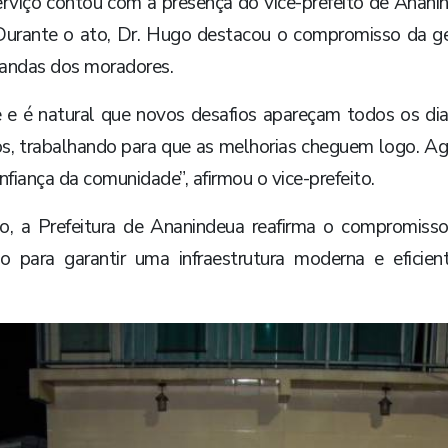
erviço contou com a presença do vice-prefeito de Anani
Durante o ato, Dr. Hugo destacou o compromisso da ge
andas dos moradores.
 e é natural que novos desafios apareçam todos os d
os, trabalhando para que as melhorias cheguem logo. Ago
nfiança da comunidade”, afirmou o vice-prefeito.
, a Prefeitura de Ananindeua reafirma o compromisso
o para garantir uma infraestrutura moderna e eficie