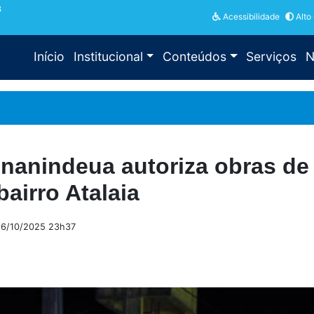
3
Acessibilidade
Alto
Início
Institucional
Conteúdos
Serviços
N
 Ananindeua autoriza obras d
bairro Atalaia
 16/10/2025 23h37