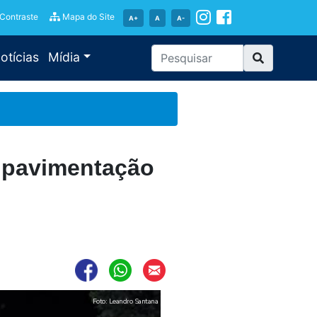
 Contraste
Mapa do Site
A+
A
A-
otícias
Mídia
e pavimentação
Foto: Leandro Santana