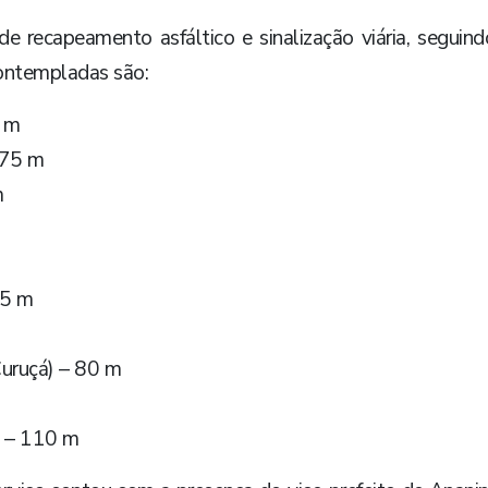
de recapeamento asfáltico e sinalização viária, seguin
contempladas são:
0 m
 75 m
m
75 m
uruçá) – 80 m
 – 110 m