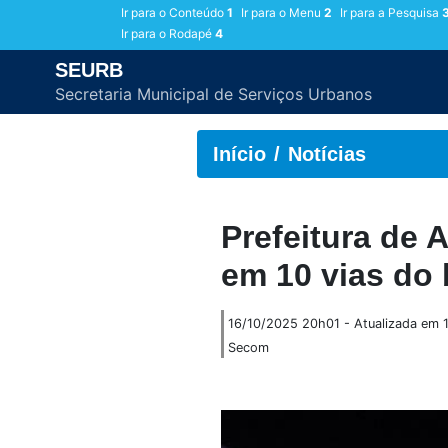
Ir para o Conteúdo
1
Ir para o Menu
2
Ir para a Pesquisa
Ir para o Rodapé
4
SEURB
Secretaria Municipal de Serviços Urbanos
Início
Notícias
Prefeitura de
em 10 vias do 
16/10/2025 20h01 - Atualizada em
Secom