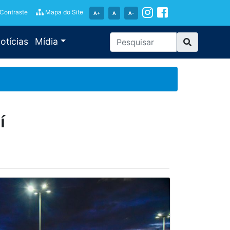
 Contraste
Mapa do Site
A+
A
A-
otícias
Mídia
í