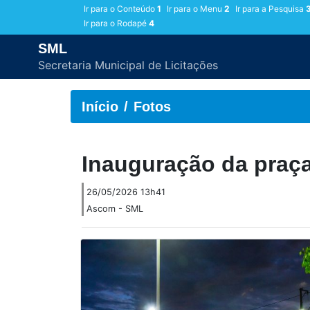
Ir para o Conteúdo
1
Ir para o Menu
2
Ir para a Pesquisa
Ir para o Rodapé
4
SML
Secretaria Municipal de Licitações
Início
Fotos
Inauguração da praça
26/05/2026 13h41
Ascom - SML