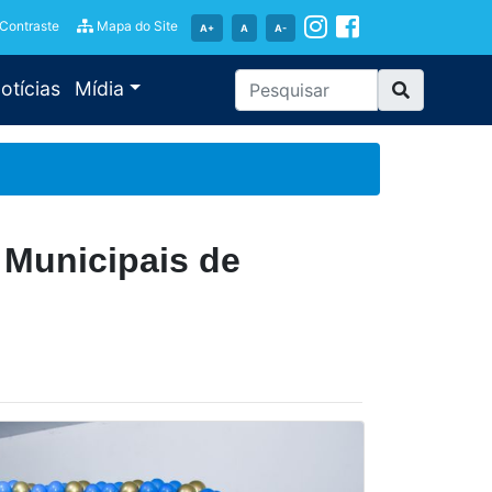
 Contraste
Mapa do Site
A+
A
A-
otícias
Mídia
 Municipais de