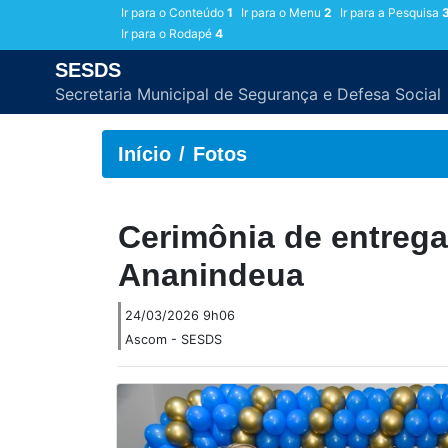
Ir para o Conteúdo
1
Ir para o Menu
2
Ir para a Pesquisa
Ir para o Rodapé
4
SESDS
Secretaria Municipal de Segurança e Defesa Social
Início
Fotos
Cerimônia de entrega
Ananindeua
24/03/2026 9h06
Ascom - SESDS